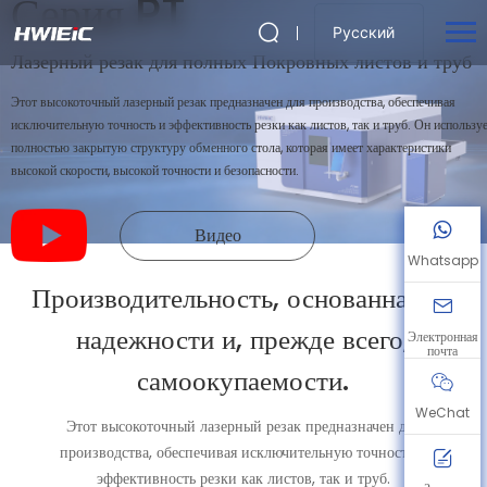
Серия PT
Русский
Лазерный резак для полных Покровных листов и труб
Этот высокоточный лазерный резак предназначен для производства, обеспечивая
исключительную точность и эффективность резки как листов, так и труб. Он использу
полностью закрытую структуру обменного стола, которая имеет характеристики
высокой скорости, высокой точности и безопасности.
Видео
Whatsapp
Производительность, основанная на
надежности и, прежде всего,
Электронная
почта
самоокупаемости.
WeChat
Этот высокоточный лазерный резак предназначен для
производства, обеспечивая исключительную точность и
эффективность резки как листов, так и труб.