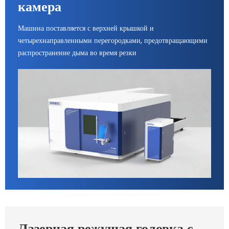
камера
Машина поставляется с верхней крышкой и
четырехнаправленными перегородками, предотвращающими
распространение дыма во время резки
Лазерная режущая головка с