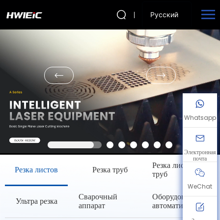
Русский
Whatsapp
Электронная
почта
Резка листов и
Резка листов
Резка труб
труб
WeChat
Сварочный
Оборудование для
Ультра резка
аппарат
автоматизации