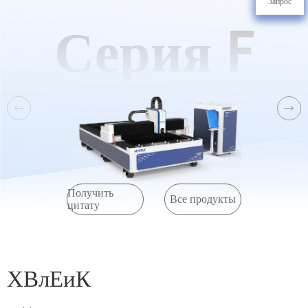
Запрос
Серия F
Получить
Все продукты
цитату
ХВлЕиК