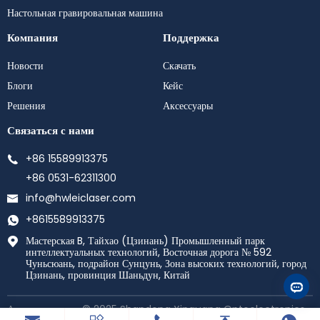
Настольная гравировальная машина
Компания
Поддержка
Новости
Скачать
Блоги
Кейс
Решения
Аксессуары
Связаться с нами
+86 15589913375
+86 0531-62311300
info@hwleiclaser.com
+8615589913375
Мастерская B, Тайхао (Цзинань) Промышленный парк
интеллектуальных технологий, Восточная дорога № 592
Чуньсюань, подрайон Сунцунь, Зона высоких технологий, город
Цзинань, провинция Шаньдун, Китай
Авторское право © 2025 Shandong Xinguang Optoelectronics