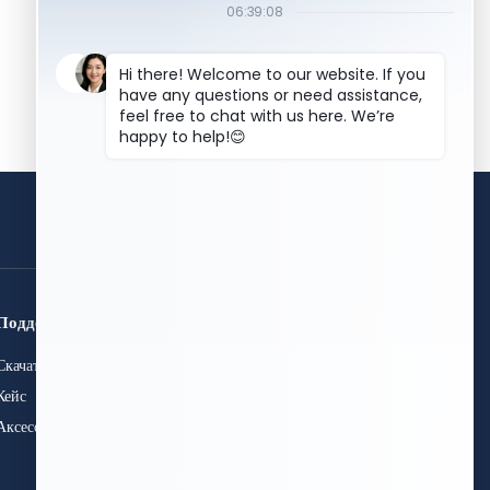
получите бесплатное
предложение
Поддержка
Связаться с нами
Скачать
+86 15589913375
+86 0531-62311300
Кейс
info@hwleiclaser.com
Аксессуары
+8615589913375