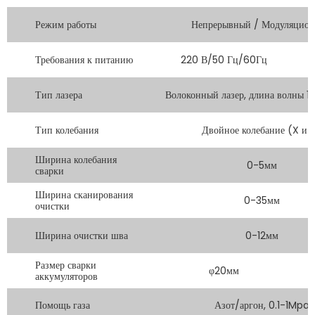
Режим работы
Непрерывный / Модуляцио
Требования к питанию
220 В/50 Гц/60Гц
Тип лазера
Волоконный лазер, длина волны 
Тип колебания
Двойное колебание (X и 
Ширина колебания
0-5мм
сварки
Ширина сканирования
0-35мм
очистки
Ширина очистки шва
0-12мм
Размер сварки
φ20мм
аккумуляторов
Помощь газа
Азот/аргон, 0.1-1Mpa