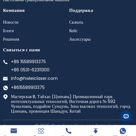
Компания
Поддержка
Новости
Скачать
Блоги
Кейс
Решения
Аксессуары
Связаться с нами
+86 15589913375
+86 0531-62311300
info@hwleiclaser.com
+8615589913375
Мастерская B, Тайхао (Цзинань) Промышленный парк
интеллектуальных технологий, Восточная дорога № 592
Чуньсюань, подрайон Сунцунь, Зона высоких технологий, город
Цзинань, провинция Шаньдун, Китай
Авторское право © 2025 Shandong Xinguang Optoelectronics
Technology Co., Ltd. Все права защищены.
Работает от
haiyunhui