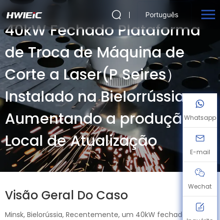
Português
40kW Fechado Plataforma
de Troca de Máquina de
Corte a Laser(P Seires）
Instalado na Bielorrússia,
Aumentando a produção
Whatsapp
Local de Atualização
E-mail
Wechat
Visão Geral Do Caso
Minsk, Bielorússia, Recentemente, um 40kW fechado