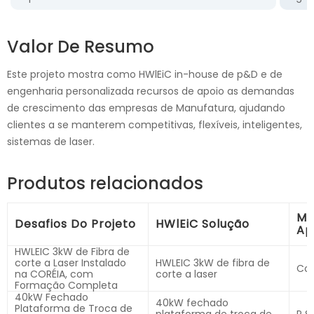
Valor De Resumo
Este projeto mostra como HWlEiC in-house de p&D e de
engenharia personalizada recursos de apoio as demandas
de crescimento das empresas de Manufatura, ajudando
clientes a se manterem competitivas, flexíveis, inteligentes,
sistemas de laser.
Produtos relacionados
Mo
Desafios Do Projeto
HWlEiC Solução
Ap
HWLEIC 3kW de Fibra de
corte a Laser Instalado
HWLEIC 3kW de fibra de
Cor
na CORÉIA, com
corte a laser
Formação Completa
40kW Fechado
40kW fechado
Plataforma de Troca de