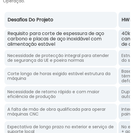
Operação.
Desafios Do Projeto
HWIE
Requisito para corte de espessura de aço
40kW
carbono e placas de aço inoxidável com
cami
alimentação estável
de a
Necessidade de protecção integral para atender
Estru
de segurança da UE e poeira normas
do si
Base
Corte longo de horas exigido estável estrutura da
térmi
máquina
defo
Necessidade de retorno rápido e com maior
Dupla
eficiência de produção
auto
A falta de mão de obra qualificada para operar
Inter
máquinas CNC
paine
Expectativa de longo prazo no exterior e serviço de
No ex
suporte local
+ gar