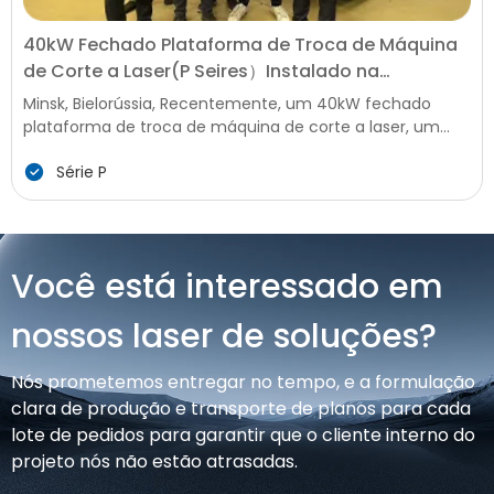
40kW Fechado Plataforma de Troca de Máquina
de Corte a Laser(P Seires）Instalado na
Bielorrússia, Aumentando a produção Local de
Minsk, Bielorússia, Recentemente, um 40kW fechado
Atualização
plataforma de troca de máquina de corte a laser, um
high-end inteligente de equipamentos para
Série P
processamento de metais, foi instalado com êxito e
comissionado em uma chave de Empresa de Fabricação
na Bielorrússia. Esta instalação marca uma nova etapa
na modernização do local de processamento de metal,
tecnologia, trazendo avançadas, eficiente e precisa de
Você está interessado em
sua capacidade de produção para Belarus " indústria de
manufatura, que enfrenta forte demanda na construção
nossos laser de soluções?
de infra-estruturas agrícolas e de fabricação de
máquinas.
Nós prometemos entregar no tempo, e a formulação
clara de produção e transporte de planos para cada
lote de pedidos para garantir que o cliente interno do
projeto nós não estão atrasadas.