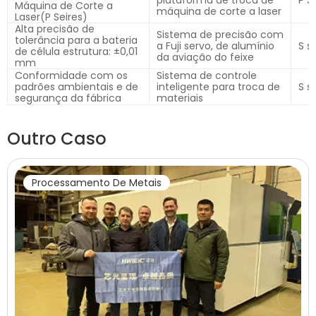
plataforma de troca de
P S
Máquina de Corte a
máquina de corte a laser
Laser(P Seires)
Alta precisão de
Sistema de precisão com
tolerância para a bateria
a Fuji servo, de alumínio
S s
de célula estrutura: ±0,01
da aviação do feixe
mm
Conformidade com os
Sistema de controle
padrões ambientais e de
inteligente para troca de
S s
segurança da fábrica
materiais
Outro Caso
Processamento De Metais