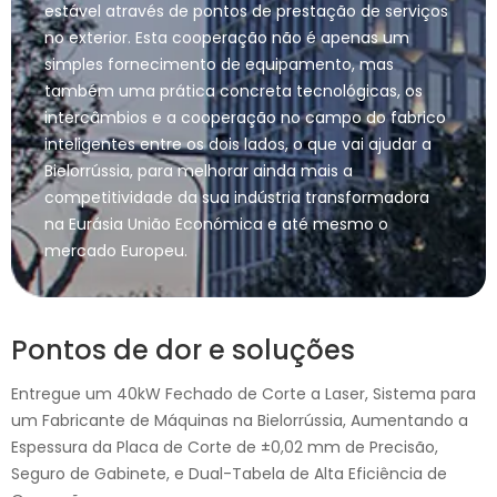
estável através de pontos de prestação de serviços
no exterior. Esta cooperação não é apenas um
simples fornecimento de equipamento, mas
também uma prática concreta tecnológicas, os
intercâmbios e a cooperação no campo do fabrico
inteligentes entre os dois lados, o que vai ajudar a
Bielorrússia, para melhorar ainda mais a
competitividade da sua indústria transformadora
na Eurásia União Económica e até mesmo o
mercado Europeu.
Pontos de dor e soluções
Entregue um 40kW Fechado de Corte a Laser, Sistema para
um Fabricante de Máquinas na Bielorrússia, Aumentando a
Espessura da Placa de Corte de ±0,02 mm de Precisão,
Seguro de Gabinete, e Dual-Tabela de Alta Eficiência de