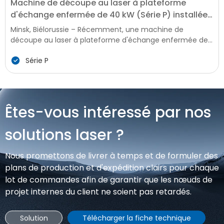
Machine de découpe au laser à plateforme
d'échange enfermée de 40 kW (Série P) installée
en Biélorussie, boostant la modernisation locale
Minsk, Biélorussie – Récemment, une machine de
de la fabrication
découpe au laser à plateforme d'échange enfermée de
40 kW, un équipement intelligent haut de gamme pour le
Série P
traitement des métaux, a été installée et mise en service
avec succès dans une entreprise de fabrication clé en
Biélorussie. Cette installation marque une nouvelle étape
dans la modernisation de la technologie de traitement
des métaux locale, apportant des capacités de
Êtes-vous intéressé par nos
production avancées, efficaces et précises à l'industrie
manufacturière de la Biélorussie, qui fait face à une forte
solutions laser ?
demande dans la construction d'infrastructures et la
fabrication de machines agricoles.
Nous promettons de livrer à temps et de formuler des
plans de production et d'expédition clairs pour chaque
lot de commandes afin de garantir que les nœuds de
projet internes du client ne soient pas retardés.
Solution
Télécharger la fiche technique