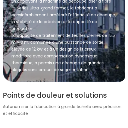
En déployant la machine de découpe laser à fibre
G-Series ultra-grand format, le fabricant a
considérablement amélioré l'efficacité de découpe,
la stabilité de la précision et la capacité de
production.
La capacité de traitement de feuilles pleines de 15,5
m × 3 m, combinée à une puissance de sortie
élevée de 12 kW et à un design de lit creux
modulaire avec compensation dynamique
thermique, a permis une découpe de grandes
plaques sans erreurs de segmentation.
Points de douleur et solutions
Autonomiser la fabrication à grande échelle avec précision
et efficacité