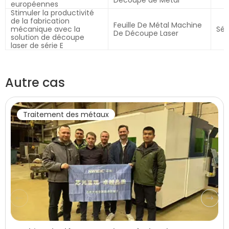
Découpe de Métal
européennes
Stimuler la productivité
de la fabrication
Feuille De Métal Machine
mécanique avec la
Sér
De Découpe Laser
solution de découpe
laser de série E
Autre cas
Traitement des métaux