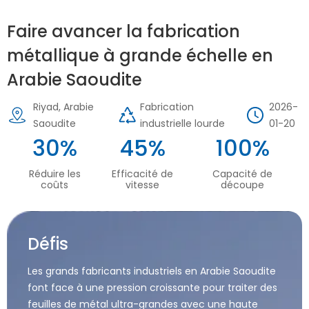
Faire avancer la fabrication
métallique à grande échelle en
Arabie Saoudite
Riyad, Arabie
Fabrication
2026-
Saoudite
industrielle lourde
01-20
30%
45%
100%
Réduire les
Efficacité de
Capacité de
coûts
vitesse
découpe
Défis
Les grands fabricants industriels en Arabie Saoudite
font face à une pression croissante pour traiter des
feuilles de métal ultra-grandes avec une haute