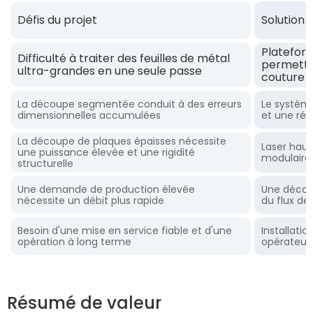
Défis du projet
Solution 
Plateform
Difficulté à traiter des feuilles de métal
permettan
ultra-grandes en une seule passe
couture
La découpe segmentée conduit à des erreurs
Le système
dimensionnelles accumulées
et une rép
La découpe de plaques épaisses nécessite
Laser haut
une puissance élevée et une rigidité
modulaire
structurelle
Une demande de production élevée
Une découp
nécessite un débit plus rapide
du flux de 
Besoin d'une mise en service fiable et d'une
Installati
opération à long terme
opérateurs
Résumé de valeur