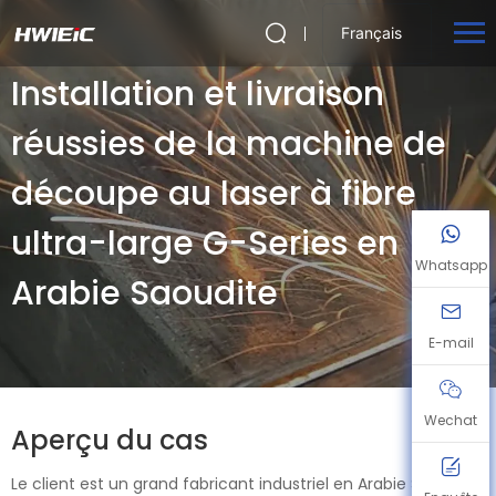
Français
Installation et livraison
réussies de la machine de
découpe au laser à fibre
ultra-large G-Series en
Whatsapp
Arabie Saoudite
E-mail
Wechat
Aperçu du cas
Le client est un grand fabricant industriel en Arabie Saoudite