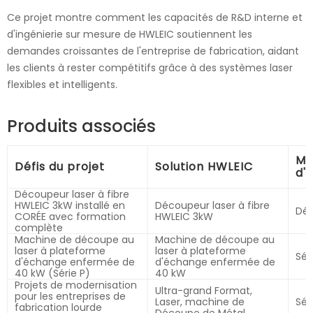
Ce projet montre comment les capacités de R&D interne et
d'ingénierie sur mesure de HWLEIC soutiennent les
demandes croissantes de l'entreprise de fabrication, aidant
les clients à rester compétitifs grâce à des systèmes laser
flexibles et intelligents.
Produits associés
Mo
Défis du projet
Solution HWLEIC
d'
Découpeur laser à fibre
HWLEIC 3kW installé en
Découpeur laser à fibre
Déc
CORÉE avec formation
HWLEIC 3kW
complète
Machine de découpe au
Machine de découpe au
laser à plateforme
laser à plateforme
Sér
d'échange enfermée de
d'échange enfermée de
40 kW (Série P)
40 kW
Projets de modernisation
Ultra-grand Format,
pour les entreprises de
Laser, machine de
Sér
fabrication lourde