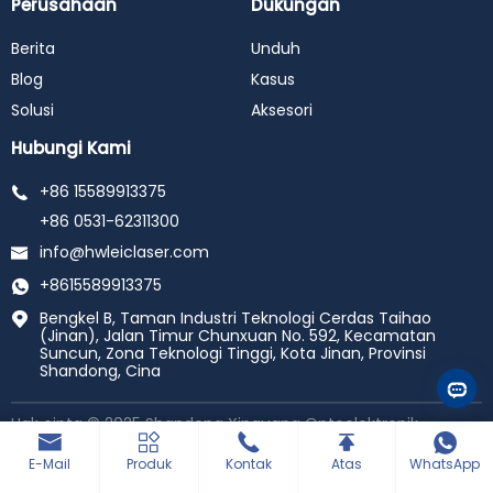
Perusahaan
Dukungan
Berita
Unduh
Blog
Kasus
Solusi
Aksesori
Hubungi Kami
+86 15589913375
+86 0531-62311300
info@hwleiclaser.com
+8615589913375
Bengkel B, Taman Industri Teknologi Cerdas Taihao
(Jinan), Jalan Timur Chunxuan No. 592, Kecamatan
Suncun, Zona Teknologi Tinggi, Kota Jinan, Provinsi
Shandong, Cina
Hak cipta © 2025 Shandong Xinguang Optoelektronik
Technology Co., ltd., Ltd. Semua Hak Dilindungi undang-
undang.
Didukung oleh haiyunhui
E-Mail
Produk
Kontak
Atas
WhatsApp
Sitemap
Perjanjian Privasi