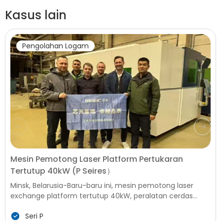
Kasus lain
Pengolahan Logam
Mesin Pemotong Laser Platform Pertukaran
Tertutup 40kW (P Seires）
Minsk, Belarusia-Baru-baru ini, mesin pemotong laser
exchange platform tertutup 40kW, peralatan cerdas
kelas atas untuk pemrosesan logam, berhasil dipasang
Seri P
dan ditugaskan di sebuah Perusahaan Manufaktur utama