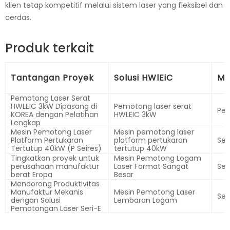
klien tetap kompetitif melalui sistem laser yang fleksibel dan
cerdas.
Produk terkait
Tantangan Proyek
Solusi HWlEiC
Mo
Pemotong Laser Serat
HWLEIC 3kW Dipasang di
Pemotong laser serat
Pem
KOREA dengan Pelatihan
HWLEIC 3kW
Lengkap
Mesin Pemotong Laser
Mesin pemotong laser
Platform Pertukaran
platform pertukaran
Seri
Tertutup 40kW (P Seires)
tertutup 40kW
Tingkatkan proyek untuk
Mesin Pemotong Logam
perusahaan manufaktur
Laser Format Sangat
Ser
berat Eropa
Besar
Mendorong Produktivitas
Manufaktur Mekanis
Mesin Pemotong Laser
Seri
dengan Solusi
Lembaran Logam
Pemotongan Laser Seri-E