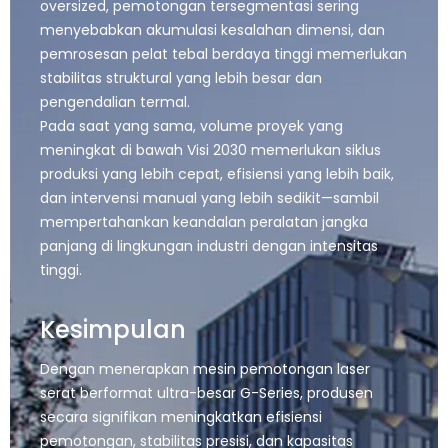
oversized, pemotongan tersegmentasi sering
menyebabkan akumulasi kesalahan dimensi, dan
pemrosesan pelat tebal berdaya tinggi memerlukan
stabilitas struktural yang lebih besar dan
pengendalian termal.
Pada saat yang sama, volume proyek yang
meningkat di bawah Visi 2030 memerlukan siklus
produksi yang lebih cepat, efisiensi yang lebih baik,
dan intervensi manual yang lebih sedikit—sambil
mempertahankan keandalan peralatan jangka
panjang di lingkungan industri dengan intensitas
tinggi.
Kesimpulan
Dengan menerapkan mesin pemotongan laser
serat berformat ultra-besar G-Series, produsen
secara signifikan meningkatkan efisiensi
pemotongan, stabilitas presisi, dan kapasitas