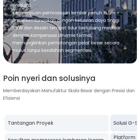
produksi.
Kemampuan pemrosesan lembar penuh 15,5m ×
3m, dikombinasikan dengan keluaran daya tinggi
12kW dan desain tempat tidur berlubang modular
dengan kompensasi dinamis termal,
memungkinkan pemotongan pelat besar secara
mulus tanpa kesalahan segmentasi.
Poin nyeri dan solusinya
Memberdayakan Manufaktur Skala Besar dengan Presisi dan
Efisiensi
Tantangan Proyek
Solusi G-S
Platform b