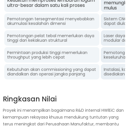
Kesulitan memproses lembaran logam
memungkin
ultra-besar dalam satu kali proses
mulus
Pemotongan tersegmentasi menyebabkan
Sistem CNC 
akumulasi kesalahan dimensi
dapat diula
Pemotongan pelat tebal memerlukan daya
Laser daya 
tinggi dan kekakuan struktural
modular da
Permintaan produksi tinggi memerlukan
Pemotongan 
throughput yang lebih cepat
keseluruhan
Kebutuhan akan commissioning yang dapat
Instalasi, ka
diandalkan dan operasi jangka panjang
disediakan
Ringkasan Nilai
Proyek ini menampilkan bagaimana R&D internal HWlEiC dan
kemampuan rekayasa khusus mendukung tuntutan yang
terus meningkat dari Perusahaan Manufaktur, membantu