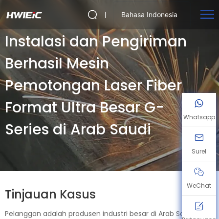
Bahasa Indonesia
Instalasi dan Pengiriman
Berhasil Mesin
Pemotongan Laser Fiber
Format Ultra Besar G-
Whatsapp
Series di Arab Saudi
Surel
WeChat
Tinjauan Kasus
Pelanggan adalah produsen industri besar di Arab Saudi yang