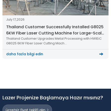
July 17,2026
Thailand Customer Successfully Installed G8025
6KW Fiber Laser Cutting Machine for Large-Scale
Thailand Customer Upgrades Metal Processing with HWlEiC
Metal Processing
G8025 6KW Fiber Laser Cutting Mach…
daha fazla bilgi edin
Lazer Projenize Başlamaya Hazır mısınız?
ücretsiz fiyat teklifi alın