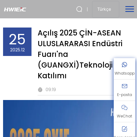
Türkçe
Açılış 2025 ÇİN-ASEAN
25
ULUSLARARASI Endüstri
2025.12
Fuarı'na
(GUANGXİ)Teknoloji
Katılımı
Whatsapp
09:19
E-posta
WeChat