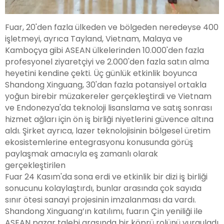
Fuar, 20'den fazla ülkeden ve bölgeden neredeyse 400
işletmeyi, ayrıca Tayland, Vietnam, Malaya ve
Kamboçya gibi ASEAN ülkelerinden 10.000'den fazla
profesyonel ziyaretçiyi ve 2.000'den fazla satın alma
heyetini kendine çekti. Üç günlük etkinlik boyunca
Shandong Xinguang, 30'dan fazla potansiyel ortakla
yoğun birebir müzakereler gerçekleştirdi ve Vietnam
ve Endonezya'da teknoloji lisanslama ve satış sonrası
hizmet ağları için ön iş birliği niyetlerini güvence altına
aldı. Şirket ayrıca, lazer teknolojisinin bölgesel üretim
ekosistemlerine entegrasyonu konusunda görüş
paylaşmak amacıyla eş zamanlı olarak
gerçekleştirilen
Fuar 24 Kasım'da sona erdi ve etkinlik bir dizi iş birliği
sonucunu kolaylaştırdı, bunlar arasında çok sayıda
sınır ötesi sanayi projesinin imzalanması da vardı.
Shandong Xinguang’ın katılımı, fuarın Çin yeniliği ile
ASEAN pazar talebi arasında bir köprü rolünü vurguladı