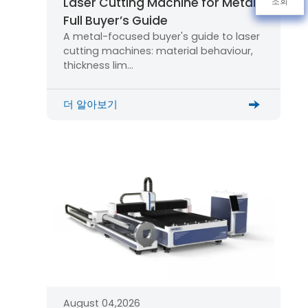
Laser Cutting Machine for Metal:
조회
Full Buyer’s Guide
A metal-focused buyer's guide to laser
cutting machines: material behaviour,
thickness lim…
더 알아보기
August 04,2026