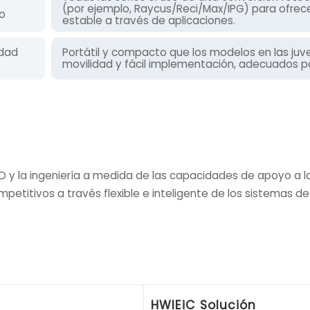
(por ejemplo, Raycus/Reci/Max/IPG) para ofrece
to
estable a través de aplicaciones.
idad
Portátil y compacto que los modelos en las juve
movilidad y fácil implementación, adecuados pa
 y la ingeniería a medida de las capacidades de apoyo a 
etitivos a través flexible e inteligente de los sistemas de 
HWlEiC Solución