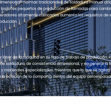
 dimensional—normas tradicionales de soldadura manual dif
e, los lotes pequeños de producción de llamadas para cambi
peradores altamente calificados aumenta los requisitos de 
roducción.
r láser de la máquina en su flujo de trabajo de producción,
de soldadura, de consistencia dimensional, y en general la f
y materiales especializados, mientras que lo que se agiliza
la posición de la compañía dentro del equipo aeroespacial