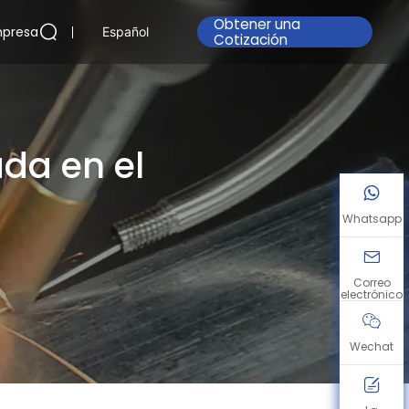
Obtener una
presa
Español
Cotización
ada en el
Whatsapp
Correo
electrónico
Wechat