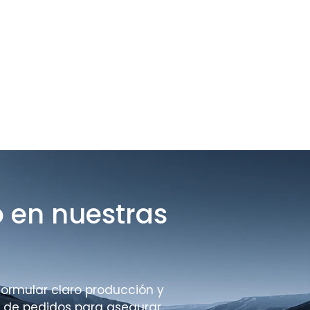
o en nuestras
ormular claro producción y
s de pedidos para asegurar