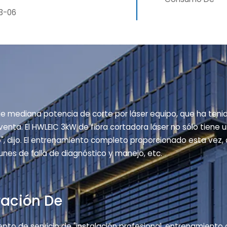
3-06
e mediana potencia de corte por láser equipo, que ha ten
venta. El HWLEIC 3kW de fibra cortadora láser no sólo tiene
, dijo. El entrenamiento completo proporcionado esta vez, 
nes de falla de diagnóstico y manejo, etc.
ración De
epto de servicio de "instalación profesional, entrenamiento