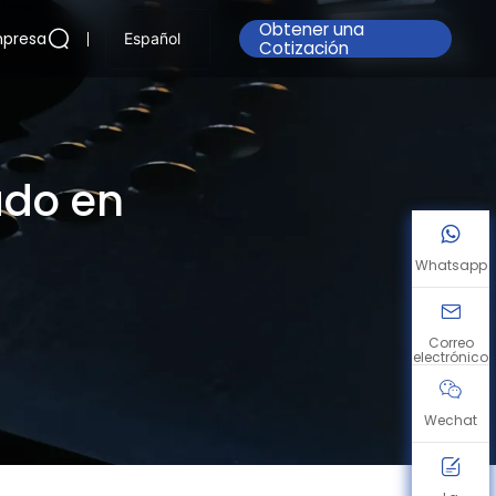
Obtener una
presa
Español
Cotización
ado en
Whatsapp
Correo
electrónico
Wechat