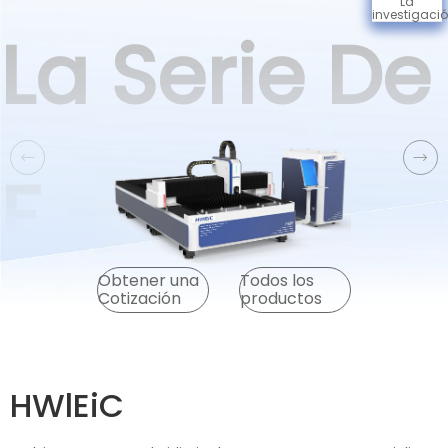
La
investigaci
La Serie De
F
Obtener una
Todos los
Cotización
productos
HWlEiC