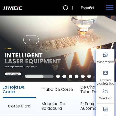
Español
Whatsapp
Correo
electrónico
La Hoja De
De Chapa Y
Tubo De Corte
Corte
Tubo De Corte
Wechat
Máquina De
El Equipo De La
Corte ultra
Soldadura
Automatización