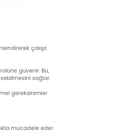
endirerek çalışır.
olüne güvenir. Bu,
sebilmesini sağlar.
temel gereksinimler
lıkla mücadele eder.