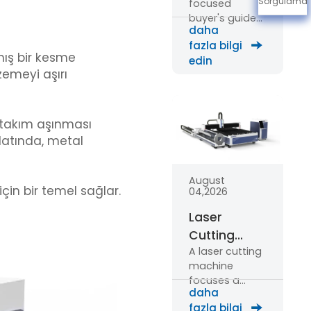
Sorgulama
focused
Metal: Full
buyer's guide
Buyer’s
daha
to laser cutting
Guide
fazla bilgi
machines:
mış bir kesme
edin
material
zemeyi aşırı
behaviour,
thickness lim…
e takım aşınması
alatında, metal
August
için bir temel sağlar.
04,2026
Laser
Cutting
A laser cutting
Machine:
machine
How It
focuses a
Works &
daha
high-energy
What to Buy
fazla bilgi
beam onto