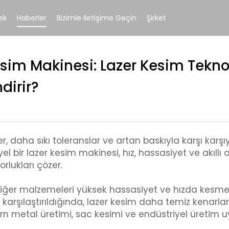
ek
Haberler
Bizimle Iletişime Geçin
Şirket
esim Makinesi: Lazer Kesim Tekno
dirir?
ler, daha sıkı toleranslar ve artan baskıyla karşı karş
yel bir lazer kesim makinesi, hız, hassasiyet ve akıl
rlukları çözer.
 diğer malzemeleri yüksek hassasiyet ve hızda kesme
e karşılaştırıldığında, lazer kesim daha temiz kenarl
ern metal üretimi, sac kesimi ve endüstriyel üretim 