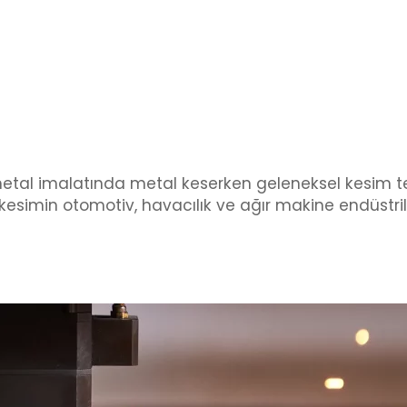
 metal imalatında metal keserken geleneksel kesim te
r kesimin otomotiv, havacılık ve ağır makine endüstr