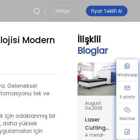
Fiyat Teklifi Al
Türkçe
İlişkili
lojisi Modern
Bloglar
Whatsapp
ıya. Geleneksel
lı otomasyonu tek ve
E-posta
August
04,2026
k için odaklanmış bir
WeChat
Laser
ar, daha yüksek
Cutting
uygulamaları için
A metal-
Machine for