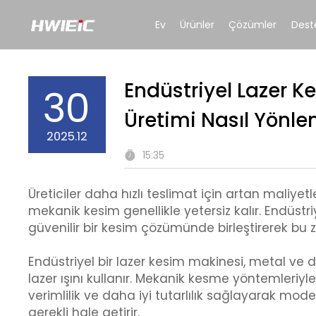
Ev
Ürünler
Çözümler
Dest
Endüstriyel Lazer K
30
Üretimi Nasıl Yönlen
2025.12
15:35
Üreticiler daha hızlı teslimat için artan maliyet
mekanik kesim genellikle yetersiz kalır. Endüstri
güvenilir bir kesim çözümünde birleştirerek bu zo
Endüstriyel bir lazer kesim makinesi, metal ve
lazer ışını kullanır. Mekanik kesme yöntemleriyl
verimlilik ve daha iyi tutarlılık sağlayarak mod
gerekli hale getirir.