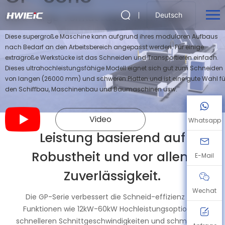
Deutsch
Ultra-large-Format Laser Metall Cutter
Diese supergroße Maschine kann aufgrund ihres modularen Aufbaus
nach Bedarf an den Arbeitsbereich angepasst werden. Für einige
extragroße Werkstücke ist das Schneiden und Transportieren einfach.
Dieses ultrahochleistungsfähige Modell eignet sich gut zum Schneiden
von langen (26000 mm) und schweren Platten und ist eine gute Wahl fü
den Schiffbau, Maschinenbau und Baumaschinen usw.
Video
Whatsapp
Leistung basierend auf
Robustheit und vor allem
E-Mail
Zuverlässigkeit.
Wechat
Die GP-Serie verbessert die Schneid-effizienz mit
Funktionen wie 12kW-60kW Hochleistungsoptionen,
schnelleren Schnittgeschwindigkeiten und schmaleren