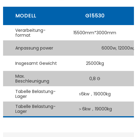
MODELL
G15530
Verarbeitung-
15500mm*3000mm
format
Anpassung power
6000w, 12000w, 
Insgesamt Gewicht
25000kg
Max.
0,8 G
Beschleunigung
Tabelle Belastung-
≤6kw，19000kg
Lager
Tabelle Belastung-
＞6kw，19000kg
Lager