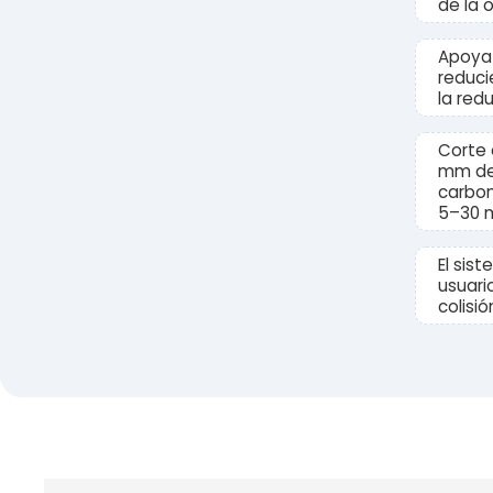
de la 
Apoya 
reduci
la red
Corte 
mm de 
carbon
5–30 
El sis
usuari
colisi