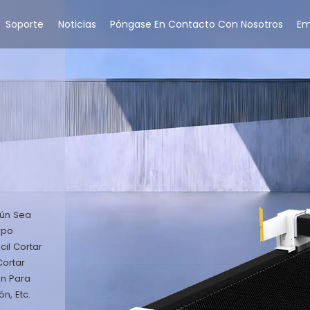
Soporte
Noticias
Póngase En Contacto Con Nosotros
Em
gún Sea
rpo
cil Cortar
Cortar
n Para
n, Etc.