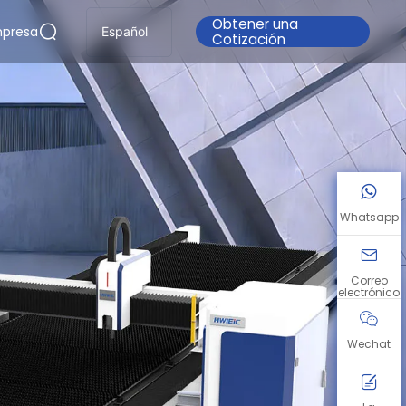
Obtener una
presa
Español
Cotización
Whatsapp
Correo
electrónico
Wechat