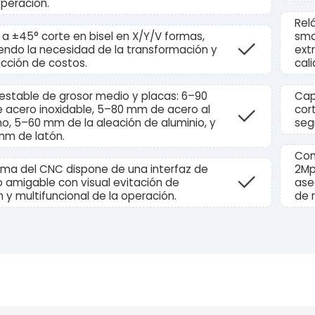
operación.
Rel
a ±45° corte en bisel en X/Y/V formas,
sma
endo la necesidad de la transformación y
ext
ucción de costos.
cali
estable de grosor medio y placas: 6–90
Cap
acero inoxidable, 5–80 mm de acero al
cor
o, 5–60 mm de la aleación de aluminio, y
seg
mm de latón.
Com
tema del CNC dispone de una interfaz de
2Mp
o amigable con visual evitación de
ase
ón y multifuncional de la operación.
de 