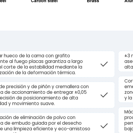
r hueco de la cama con grafito
±3 
ente al fuego placas garantiza a largo
ase
el corte de la estabilidad mediante la
alta
zación de la deformación térmica.
Cor
de precisión y de piñón y cremallera con
eme
a de accionamiento de entregar ±0,05
zon
cisión de posicionamiento de alta
y l
dad y movimiento suave.
Máq
cación de eliminación de polvo con
pro
ma de embudo guiada por el desecho
per
e una limpieza eficiente y eco-amistoso
baj