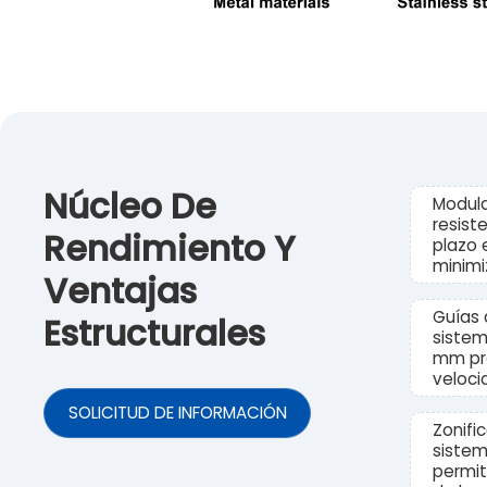
Núcleo De
Modula
resist
Rendimiento Y
plazo 
minimi
Ventajas
Guías 
Estructurales
sistem
mm pre
veloci
SOLICITUD DE INFORMACIÓN
Zonifi
siste
permit