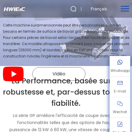
Ultra-grand Format de Laser en Métal de
Français
Coupe
Cette machine surdimensionnée peut être personnalisée selon les
besoins en termes de surface de travail grâce à son corps modulaire.
Pour certains pièces de travail extra-larges, il est facile de couper et de
transférer. Ce modèle ultrapuissant convient pour couper des plaques
longues (26000 mm) et lourdes, ce qui en fait un bon choix pour la
construction navale, l'ingénierie et la machinerie de construction, etc.
Whatsapp
Vidéo
La Performance, basée sur la
robustesse et, par-dessus tout, la
E-mail
fiabilité.
Wechat
La série GP améliore l'efficacité de coupe avec des
fonctionnalités telles que des options de haute
puissance de 12 kW à 60 kW, une vitesse de coupe plus