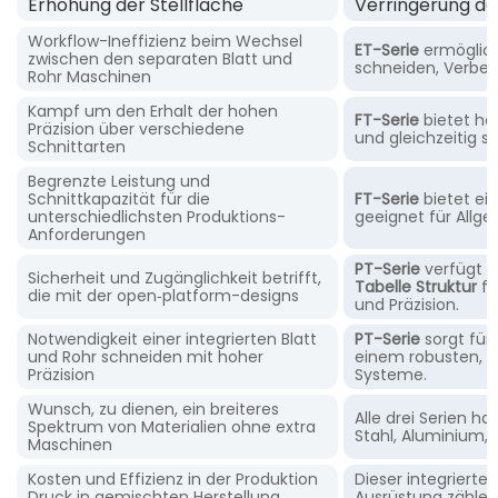
Erhöhung der Stellfläche
Verringerung der
Workflow-Ineffizienz beim Wechsel
ET-Serie
ermöglich
zwischen den separaten Blatt und
schneiden, Verbess
Rohr Maschinen
Kampf um den Erhalt der hohen
FT-Serie
bietet ho
Präzision über verschiedene
und gleichzeitig st
Schnittarten
Begrenzte Leistung und
Schnittkapazität für die
FT-Serie
bietet ei
unterschiedlichsten Produktions-
geeignet für Allge
Anforderungen
PT-Serie
verfügt ü
Sicherheit und Zugänglichkeit betrifft,
Tabelle Struktur
fü
die mit der open‑platform-designs
und Präzision.
Notwendigkeit einer integrierten Blatt
PT-Serie
sorgt für
und Rohr schneiden mit hoher
einem robusten, 
Präzision
Systeme.
Wunsch, zu dienen, ein breiteres
Alle drei Serien h
Spektrum von Materialien ohne extra
Stahl, Aluminium, 
Maschinen
Kosten und Effizienz in der Produktion
Dieser integriert
Druck in gemischten Herstellung
Ausrüstung zählen