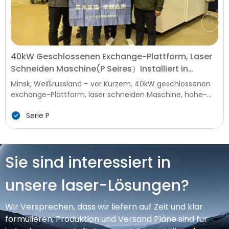
40kW Geschlossenen Exchange-Plattform, Laser
Schneiden Maschine(P Seires）Installiert in
Belarus, die Förderung der Lokalen Produktion in
Minsk, Weißrussland – vor Kurzem, 40kW geschlossenen
Upgrade
exchange-Plattform, laser schneiden Maschine, hohe-
Ende intelligente Anlagen für die Metall-Verarbeitung,
Serie P
wurde erfolgreich installiert und in Betrieb genommen bei
einem key Manufacturing Enterprise in Belarus. Diese
installation markiert einen neuen Meilenstein in der
Modernisierung der lokalen Metall-Verarbeitung
Sie sind interessiert in
Technologie, bringen erweiterte effiziente und präzise
Produktion Fähigkeiten Belarus' Industrie, die vor der
unsere laser-Lösungen?
starken Nachfrage in die Infrastruktur, Bau-und
landwirtschaftliche Maschinen Herstellung.
Wir Versprechen, dass wir liefern auf Zeit und klar
formulieren, Produktion und Versand Pläne sind für