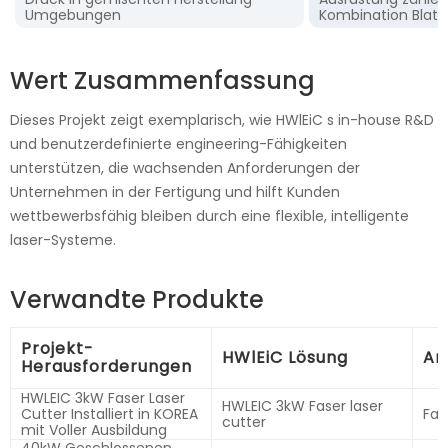
Umgebungen
Kombination Blatt
Wert Zusammenfassung
Dieses Projekt zeigt exemplarisch, wie HWlEiC s in-house R&D
und benutzerdefinierte engineering-Fähigkeiten
unterstützen, die wachsenden Anforderungen der
Unternehmen in der Fertigung und hilft Kunden
wettbewerbsfähig bleiben durch eine flexible, intelligente
laser-Systeme.
Verwandte Produkte
Projekt-
HWlEiC Lösung
An
Herausforderungen
HWLEIC 3kW Faser Laser
HWLEIC 3kW Faser laser
Cutter Installiert in KOREA
Fas
cutter
mit Voller Ausbildung