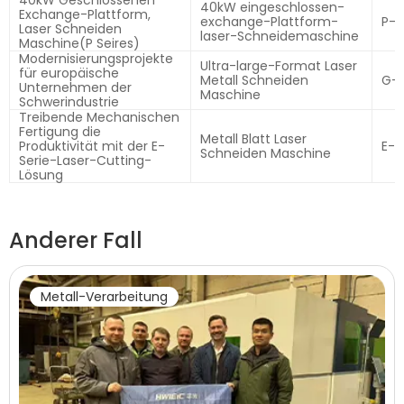
40kW Geschlossenen
40kW eingeschlossen-
Exchange-Plattform,
exchange-Plattform-
P-S
Laser Schneiden
laser-Schneidemaschine
Maschine(P Seires)
Modernisierungsprojekte
Ultra-large-Format Laser
für europäische
Metall Schneiden
G-S
Unternehmen der
Maschine
Schwerindustrie
Treibende Mechanischen
Fertigung die
Metall Blatt Laser
Produktivität mit der E-
E-S
Schneiden Maschine
Serie-Laser-Cutting-
Lösung
Anderer Fall
Metall-Verarbeitung