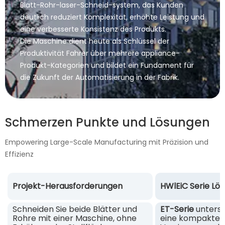
Blatt-Rohr-laser-Schneid-system, das Kunden
deutlich reduziert Komplexität, erhöhte Leistung und
eine verbesserte Konsistenz des Produkts.
Die Maschine dient heute als Schlüssel der
Produktivität Fahrer über mehrere appliance-
Produkt-Kategorien und bildet ein Fundament für
die Zukunft der Automatisierung in der Fabrik.
Schmerzen Punkte und Lösungen
Empowering Large-Scale Manufacturing mit Präzision und
Effizienz
Projekt-Herausforderungen
HWlEiC Serie Lö
Schneiden Sie beide Blätter und
ET-Serie
unterst
Rohre mit einer Maschine, ohne
eine kompakte P