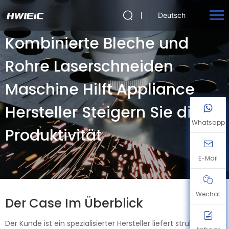
Deutsch
Kombinierte Bleche und
Rohre Laserschneiden
Maschine Hilft Appliance
Hersteller Steigern Sie die
Whatsapp
Produktivität
E-Mail
Wechat
Der Case Im Überblick
Der Kunde ist ein spezialisierter Hersteller liefert strukturelle