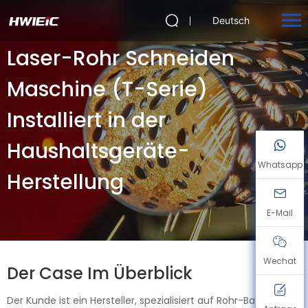
Deutsch
Laser-Rohr Schneiden
Maschine (T-Serie)
Installiert in der
Haushaltsgeräte-
Whatsapp
Herstellung
E-Mail
Wechat
Der Case Im Überblick
Der Kunde ist ein Hersteller, spezialisiert auf Rohr-Basis und