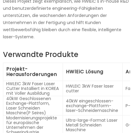
Dieses Projekt zeigt exemplarisch, wie HWlEiC s in-house R&D
und benutzerdefinierte engineering-Fähigkeiten
unterstützen, die wachsenden Anforderungen der
Unternehmen in der Fertigung und hilft Kunden
wettbewerbsfähig bleiben durch eine flexible, intelligente
laser-Systeme.
Verwandte Produkte
Projekt-
HWlEiC Lösung
An
Herausforderungen
HWLEIC 3kW Faser Laser
HWLEIC 3kW Faser laser
Cutter Installiert in KOREA
Fas
cutter
mit Voller Ausbildung
40kW Geschlossenen
40kW eingeschlossen-
Exchange-Plattform,
exchange-Plattform-
P-S
Laser Schneiden
laser-Schneidemaschine
Maschine(P Seires)
Modernisierungsprojekte
Ultra-large-Format Laser
für europäische
Metall Schneiden
G-S
Unternehmen der
Maschine
Schwerindustrie