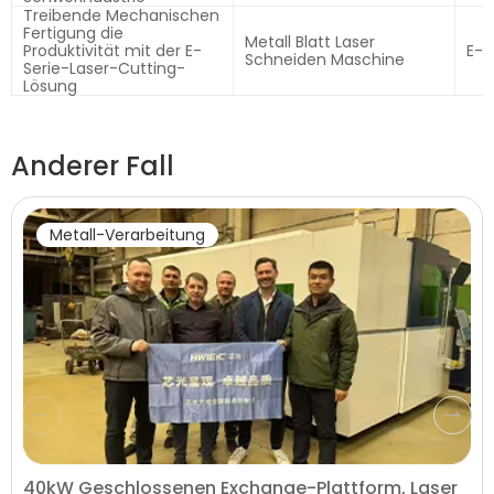
Treibende Mechanischen
Fertigung die
Metall Blatt Laser
Produktivität mit der E-
E-S
Schneiden Maschine
Serie-Laser-Cutting-
Lösung
Anderer Fall
Metall-Verarbeitung
40kW Geschlossenen Exchange-Plattform, Laser