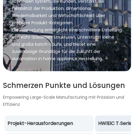
schneiden system, die Kunden, verstärkt die
Flexibilität der Produktion, dimensional
Wiederholbarkeit und Wirtschaftlichkeit über
mehrere Produkt-Kategorien.
Die Ausrüstung ermöglicht eine schnellere Erstellung
von Rohr-basierten Strukturen, unterstützt kleine
und große batch-Läufe, und bietet eine
zuverlässige Grundlage für die Zukunft der
automation in home appliance Herstellung.
Schmerzen Punkte und Lösungen
Empowering Large-Scale Manufacturing mit Präzision und
Effizienz
Projekt-Herausforderungen
HWlEiC T‑Serie