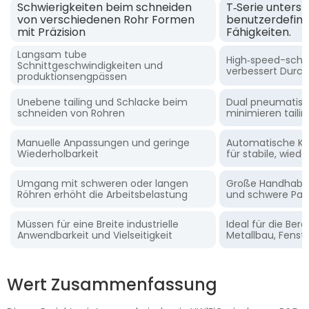
Schwierigkeiten beim schneiden
T‑Serie unterst
von verschiedenen Rohr Formen
benutzerdefinie
mit Präzision
Fähigkeiten.
Langsam tube
High‑speed-schne
Schnittgeschwindigkeiten und
verbessert Durch
produktionsengpässen
Unebene tailing und Schlacke beim
Dual pneumatisch
schneiden von Rohren
minimieren taili
Manuelle Anpassungen und geringe
Automatische Ko
Wiederholbarkeit
für stabile, wied
Umgang mit schweren oder langen
Große Handhabung
Röhren erhöht die Arbeitsbelastung
und schwere Pass
Müssen für eine Breite industrielle
Ideal für die Ber
Anwendbarkeit und Vielseitigkeit
Metallbau, Fenst
Wert Zusammenfassung