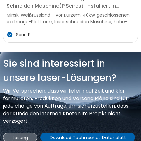
Schneiden Maschine(P Seires）Installiert in
Belarus, die Förderung der Lokalen Produktion in
Minsk, Weißrussland – vor Kurzem, 40kW geschlossenen
Upgrade
exchange-Plattform, laser schneiden Maschine, hohe-
Ende intelligente Anlagen für die Metall-Verarbeitung,
Serie P
wurde erfolgreich installiert und in Betrieb genommen bei
einem key Manufacturing Enterprise in Belarus. Diese
installation markiert einen neuen Meilenstein in der
Modernisierung der lokalen Metall-Verarbeitung
Sie sind interessiert in
Technologie, bringen erweiterte effiziente und präzise
Produktion Fähigkeiten Belarus' Industrie, die vor der
unsere laser-Lösungen?
starken Nachfrage in die Infrastruktur, Bau-und
landwirtschaftliche Maschinen Herstellung.
Wir Versprechen, dass wir liefern auf Zeit und klar
formulieren, Produktion und Versand Pläne sind für
jede charge von Aufträge, um sicherzustellen, dass
der Kunde den internen Knoten im Projekt nicht
verzögert.
Lösung
Download Technisches Datenblatt