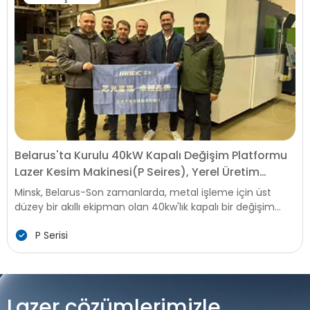
Belarus'ta Kurulu 40kW Kapalı Değişim Platformu
Lazer Kesim Makinesi(P Seires), Yerel Üretim
Yükseltmesini Artırıyor
Minsk, Belarus-Son zamanlarda, metal işleme için üst
düzey bir akıllı ekipman olan 40kw'lık kapalı bir değişim
platformu lazer kesim makinesi, Belarus'taki önemli bir
P Serisi
Üretim Tesisinde başarıyla kuruldu ve devreye alındı. Bu
kurulum, altyapı inşaatı ve tarım makineleri imalatında
güçlü taleple karşı karşıya olan Belarus'un imalat
endüstrisine gelişmiş verimli ve hassas üretim yetenekleri
getirerek yerel metal işleme teknolojisinin
Lazer çözümlerimizle
geliştirilmesinde yeni bir kilometre taşını işaret ediyor.