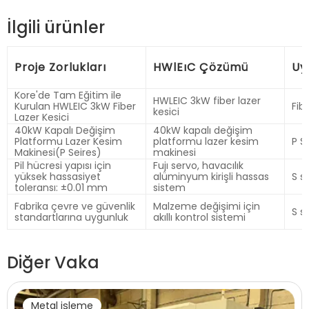
İlgili ürünler
Proje Zorlukları
HWlEıC Çözümü
Uy
Kore'de Tam Eğitim ile
HWLEIC 3kW fiber lazer
Kurulan HWLEIC 3kW Fiber
Fib
kesici
Lazer Kesici
40kW Kapalı Değişim
40kW kapalı değişim
Platformu Lazer Kesim
platformu lazer kesim
P S
Makinesi(P Seires)
makinesi
Pil hücresi yapısı için
Fujı servo, havacılık
yüksek hassasiyet
alüminyum kirişli hassas
S se
toleransı: ±0.01 mm
sistem
Fabrika çevre ve güvenlik
Malzeme değişimi için
S se
standartlarına uygunluk
akıllı kontrol sistemi
Diğer Vaka
Metal işleme