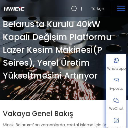
Türkçe
Belarus'ta Kurulu 40kW
Kapalı Değişim Platformu
Lazer Kesim Makinesi(P
Seires), Yerel Üretim
Whatsapp
Yükseltmesini Artırıyor
E-posta
WeChat
Vakaya Genel Bakış
Minsk, Belarus-Son zamanlarda, metal işleme için üst düzey