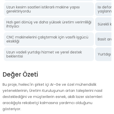
Uzun kesim saatleri istikrarlı makine yapısı
Isı defo
gerektiriyordu
yaşlanma
Hızlı geri dönüş ve daha yüksek üretim verimliliği
Sürekli k
ihtiyacı
CNC makinelerini çalıştırmak için vasıflı işgücü
Basit ara
eksikliği
Uzun vadeli yurtdışı hizmet ve yerel destek
Yurtdışı 
beklentisi
Değer Özeti
Bu proje, hwleıc'in şirket içi Ar-Ge ve özel mühendislik
yeteneklerinin, Üretim Kuruluşunun artan taleplerini nasıl
desteklediğini ve müşterilerin esnek, akıllı lazer sistemleri
aracılığıyla rekabetçi kalmasına yardımcı olduğunu
gösteriyor.