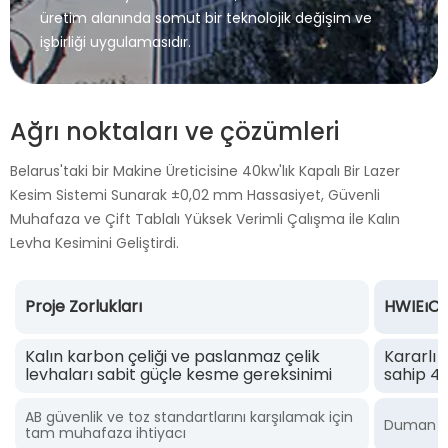
üretim alanında somut bir teknolojik değişim ve
işbirliği uygulamasıdır.
Ağrı noktaları ve çözümleri
Belarus'taki bir Makine Üreticisine 40kw'lık Kapalı Bir Lazer
Kesim Sistemi Sunarak ±0,02 mm Hassasiyet, Güvenli
Muhafaza ve Çift Tablalı Yüksek Verimli Çalışma ile Kalın
Levha Kesimini Geliştirdi.
Proje Zorlukları
HWIEıC
Kalın karbon çeliği ve paslanmaz çelik
Kararlı 
levhaları sabit güçle kesme gereksinimi
sahip 4
AB güvenlik ve toz standartlarını karşılamak için
Duman em
tam muhafaza ihtiyacı