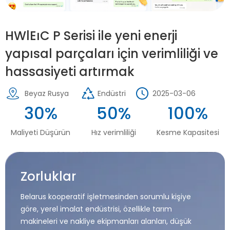
HWlEıC P Serisi ile yeni enerji
yapısal parçaları için verimliliği ve
hassasiyeti artırmak
Beyaz Rusya
Endüstri
2025-03-06
30%
50%
100%
Maliyeti Düşürün
Hız verimliliği
Kesme Kapasitesi
Zorluklar
Belarus kooperatif işletmesinden sorumlu kişiye
göre, yerel imalat endüstrisi, özellikle tarım
makineleri ve nakliye ekipmanları alanları, düşük