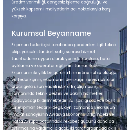
üretim verimliliği, dengesiz işleme doğruluğu ve
yüksek kapsamlı maliyetlerin acı noktalarıyla karşı
karşıya.
Kurumsal Beyanname
Ekipman tedarikçisi tarafından gönderilen ilgili teknik
ekip, yüksek standart satış sonrası hizmet
taahhüdüne uygun olarak yerinde kurulum, hata
ayıklama ve operatör eğitimini tamamladı.
Ekipmanın iki yıllık bir garanti hizmetine sahip olduğu
ve tedarikçinin, ekipmanın denizaşırı servis noktaları
aracılığıyla uzun vadeli istikrarlı çalışması için
zamanında teknik destek ve bakım hizmetleri
sağlayacağı bildirilmektedir. Bu işbirliği sadece basit
bir ekipman tedariki değil, aynı zamanda Belarus'un
imalat sanayisinin Avrasya Ekonomik Birliği'ndeki ve
hatta Avrupa pazarındaki rekabet gücünü daha da
artırmasına yardımcı olacak, iki taraf arasındaki akıllı