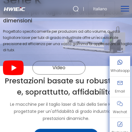
Italiano
Macchina per il taglio laser di tubi di piccole
dimensioni
Progettato specificamente per produzioni ad alto volume, questo
tagliatore laser per tubi di grado industriale offre un'eccezionale
precisione ed efficienza per una vasta gamma di applicazioni di taglio
di tubi.
Video
Whatsapp
Prestazioni basate su robustezza
e, soprattutto, affidabilità.
Email
Le macchine per il taglio laser di tubi della Serie K sono
progettate per un'affidabilità di grado industriale e
Wechat
prestazioni dinamiche.