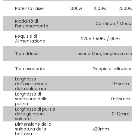
Potenza Laser
1000w
1500w
2000w
Modalità di
Continuo / Modula
Funzionamento
Requisiti di
220V / 50Hz / 60Hz
Alimentazione
Tipo di laser
Laser a fibra, lunghezza d
Tipo oscillante
Doppia oscillazione 
Larghezza
dell'oscillazione
0-5mm
della saldatura
Larghezza di
scansione della
0-35mm
pulizia
Larghezza di pulizia
delle giunzioni
0-12mm
saldate
Dimensione della
saldatura della
φ20mm
batteria