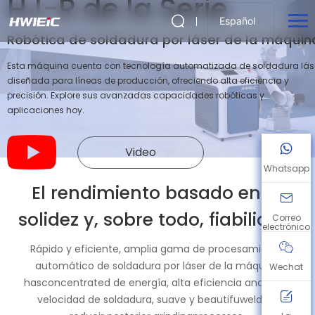
HJ-R de la Serie
Español
Robótica de soldadura por láser de la máquin
Esta máquina cuenta con tecnología automatizada de soldadura lás
diseñada para líneas de producción, ofreciendo alta eficiencia y
precisión. Explore sus avanzadas capacidades robóticas y
aplicaciones hoy.
Video
Whatsapp
El rendimiento basado en la
solidez y, sobre todo, fiabilidad.
Correo
electrónico
Rápido y eficiente, amplia gama de procesamiento
automático de soldadura por láser de la máquina
Wechat
hasconcentrated de energía, alta eficiencia andhigh-
velocidad de soldadura, suave y beautifuwelds, y