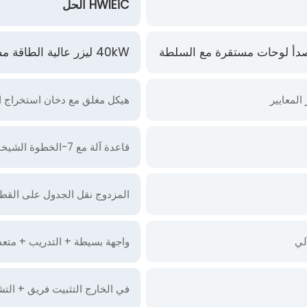
HWIEiC الحل
صدأ لوحات مستقرة مع السلطة
40kW ليزر عالية الطاقة مستقرة مع مسار بصري و الصناعية نظام تبريد المياه
المعايير
هيكل مغلق مع دخان استخراج ال
قاعدة آلة مع 7-الخطوة الشيخوخة الحرارية + شبه الجوف تصميم على مقاومة الحرارة تشوه
المزدوج نقل الجدول على القطع
لي
واجهة بسيطة + التدريب + متعد
في الخارج التثبيت فريق + التشخيص عن