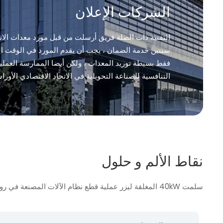
الشركات الإعلان
التقنية ذات الصلة فريق أرسلت من قبل مورد معدات الانته
سنتين خدمة الضمان ، يجب أن يقدم المورد في الوقت ال
فقط بسيطة توريد المعدات ، ولكن أيضا الممارسة العملية
التنافسية للصناعة التحويلية في الاتحاد الاقتصادي الأور
نقاط الألم و حلول
سلمت 40kW المغلقة ليزر عملية قطع نظام الآلات المصنعة في روسيا البيضاء ، وتعزيز لوحة سميكة قطع مع ±0.02 mm الدقة ، الضميمة آمنة ، المزدوج طاولة عالية الكفاءة العملية.