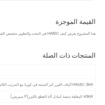
القيمة الموجزة
هذا المشروع يعرض كيف HWlEiC في البحث والتطوير مخصص القدرات الهندسية دعم الطلب المتزايد من شركات التصنيع ، مما يساعد العملاء على قدرتها التنافسية من خلال مرونة ذكية أنظمة الليزر.
المنتجات ذات الصلة
HWLEIC 3kW ألياف الليزر كتر المثبتة في كوريا مع التدريب الكامل
40kW المغلقة منصة لتبادل آلة القطع بالليزر(P سيريس)