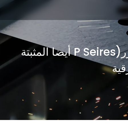
40kW المغلقة منصة لتبادل آلة القطع بالليزر(P Seires أيضا المثبتة
قية