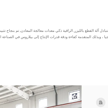
 – في الآونة الأخيرة ، 40kW المغلقة منصة لتبادل آلة القطع بالليزر, الراقية ذكي معدات معالجة
 ، وبذلك المتقدمة كفاءة ودقة قدرات الإنتاج إلى بيلاروس في الصناعة التح