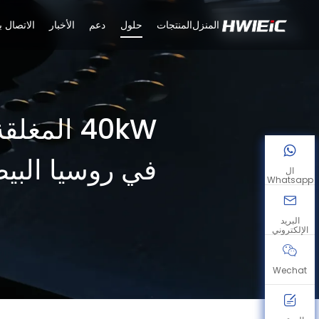
المنزل
المنتجات
حلول
دعم
الأخبار
الاتصال بن
في روسيا البيض
ال
Whatsapp
البريد
الإلكتروني
Wechat