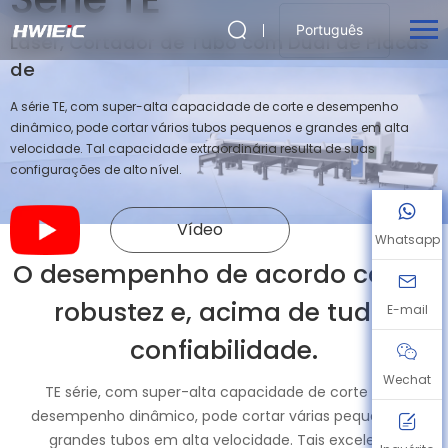
Português
Laser, Cortador de Tubo com Dual de Placas
de
A série TE, com super-alta capacidade de corte e desempenho
dinâmico, pode cortar vários tubos pequenos e grandes em alta
velocidade. Tal capacidade extraordinária resulta de suas
configurações de alto nível.
Vídeo
Whatsapp
O desempenho de acordo com a
robustez e, acima de tudo,
E-mail
confiabilidade.
Wechat
TE série, com super-alta capacidade de corte e de
desempenho dinâmico, pode cortar várias pequenas e
grandes tubos em alta velocidade. Tais excelente