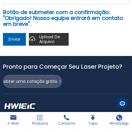
Botão de submeter com a confirmação:
"Obrigado! Nossa equipe entrará em contato
em breve".
Upload De
Enviar
Arquivo
Pronto para Começar Seu Laser Projeto?
obter uma cotação grátis
Fabricante líder de Laser Equipamento Inteligente
E-Mail
Produtos
Contacto
Topo
WhatsApp
Siga-Nos