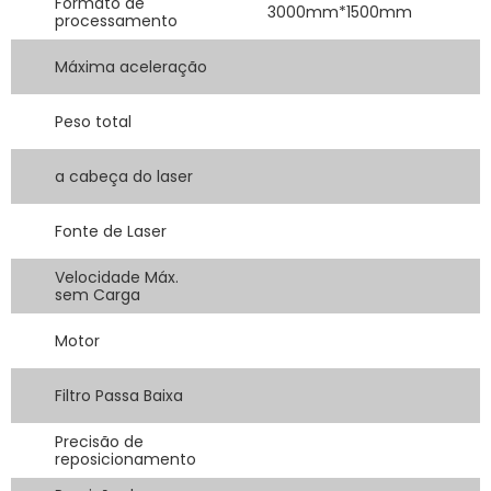
Formato de
3000mm*1500mm
processamento
Máxima aceleração
Peso total
a cabeça do laser
Fonte de Laser
Velocidade Máx.
sem Carga
Motor
Filtro Passa Baixa
Precisão de
reposicionamento