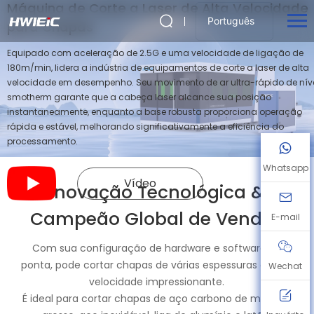
Máquina de Corte a Laser de Alta Velocidade
Português
para Chapas
Equipado com aceleração de 2.5G e uma velocidade de ligação de
180m/min, lidera a indústria de equipamentos de corte a laser de alta
velocidade em desempenho. Seu movimento de ar ultra-rápido de nív
smotherm garante que a cabeça laser alcance sua posição
instantaneamente, enquanto a base robusta proporciona operação
rápida e estável, melhorando significativamente a eficiência do
processamento.
Whatsapp
Vídeo
Inovação Tecnológica &
Campeão Global de Vendas
E-mail
Com sua configuração de hardware e software de
ponta, pode cortar chapas de várias espessuras a uma
Wechat
velocidade impressionante.
É ideal para cortar chapas de aço carbono de médio a