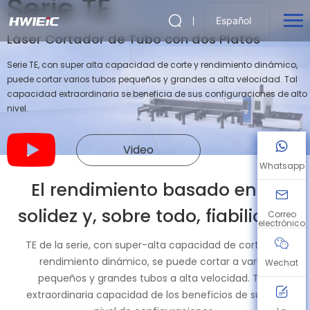
Serie TE
Español
Láser Cortador de Tubo con dos Platos
Serie TE, con super alta capacidad de corte y rendimiento dinámico,
puede cortar varios tubos pequeños y grandes a alta velocidad. Tal
capacidad extraordinaria se beneficia de sus configuraciones de alto
nivel.
Video
Whatsapp
El rendimiento basado en la
solidez y, sobre todo, fiabilidad.
Correo
electrónico
TE de la serie, con super-alta capacidad de corte y el
rendimiento dinámico, se puede cortar a varios
Wechat
pequeños y grandes tubos a alta velocidad. Tan
extraordinaria capacidad de los beneficios de su alto