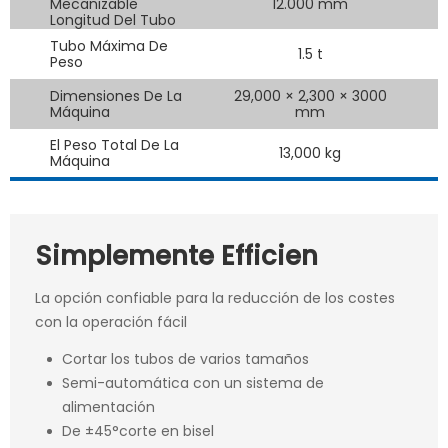
Mecanizable
12.000 mm
Longitud Del Tubo
Tubo Máxima De
1.5 t
Peso
Dimensiones De La
29,000 × 2,300 × 3000
9
Máquina
mm
El Peso Total De La
13,000 kg
Máquina
Simplemente Efficien
La opción confiable para la reducción de los costes
con la operación fácil
Cortar los tubos de varios tamaños
Semi-automática con un sistema de
alimentación
De ±45°corte en bisel